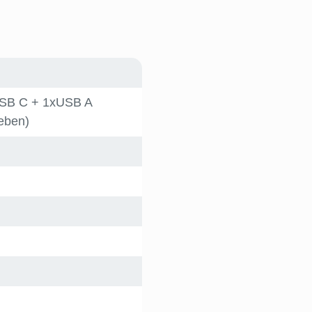
SB C + 1xUSB A
eben)