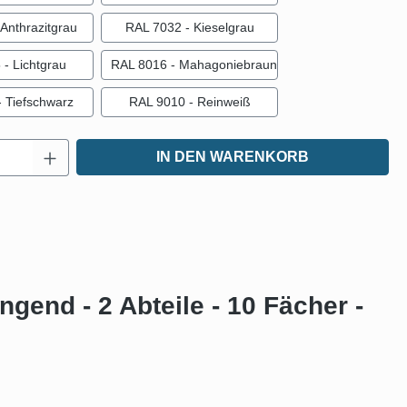
Anthrazitgrau
RAL 7032 - Kieselgrau
- Lichtgrau
RAL 8016 - Mahagoniebraun
 Tiefschwarz
RAL 9010 - Reinweiß
Anzahl: Gib den gewünschten Wert ein oder
IN DEN WARENKORB
end - 2 Abteile - 10 Fächer -