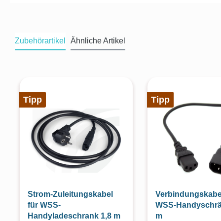
Zubehörartikel
Ähnliche Artikel
Produktgalerie überspringen
Tipp
Tipp
Strom-Zuleitungskabel
Verbindungskabel
für WSS-
WSS-Handyschrä
Handyladeschrank 1,8 m
m