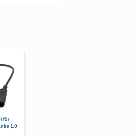
 für
nke 1,0