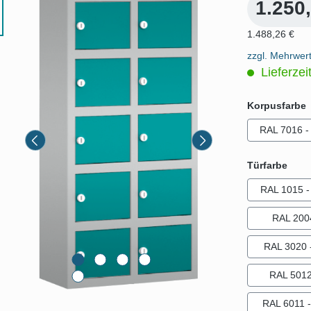
1.250
1.488,26 €
zzgl. Mehrwer
Lieferzei
Korpusfarbe
RAL 7016 - 
ausw
Türfarbe
RAL 1015 - 
RAL 200
RAL 3020 -
RAL 5012 
RAL 6011 