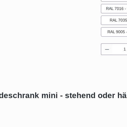
RAL 7016 - 
RAL 7035 
RAL 9005 -
Produkt 
eschrank mini - stehend oder häng