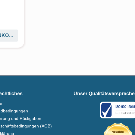
ENKORB
echtliches
Unser Qualitätsversprech
ar
ndbedingungen
ehrung und Rückgaben
eschäftsbedingungen (AGB)
klärung