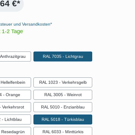
,64 €*
tsteuer und Versandkosten*
t 1-2 Tage
auswählen
Anthrazitgrau
RAL 7035 - Lichtgrau
ählen
Hellelfenbein
RAL 1023 - Verkehrsgelb
4 - Orange
RAL 3005 - Weinrot
 Verkehrsrot
RAL 5010 - Enzianblau
- Lichtblau
RAL 5018 - Türkisblau
- Resedagrün
RAL 6033 - Minttürkis