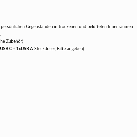
 persönlichen Gegenständen in trockenen und belüfteten Innenräumen
n.
ehe Zubehör)
xUSB C + 1xUSB A
Steckdose.( Bitte angeben)