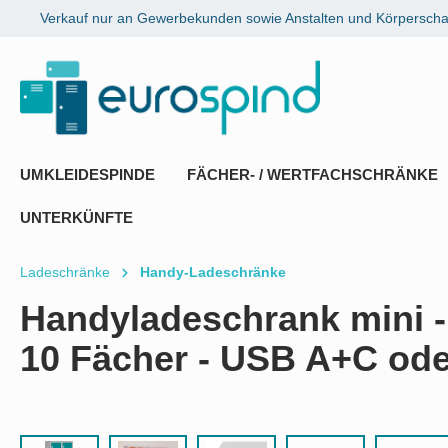
Verkauf nur an Gewerbekunden sowie Anstalten und Körperschaf
springen
Zur Hauptnavigation springen
UMKLEIDESPINDE
FÄCHER- / WERTFACHSCHRÄNKE
UNTERKÜNFTE
Ladeschränke
Handy-Ladeschränke
Handyladeschrank mini - 
10 Fächer - USB A+C od
Bildergalerie überspringen