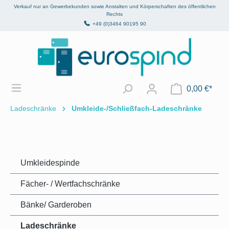
Verkauf nur an Gewerbekunden sowie Anstalten und Körperschaften des öffentlichen
alt springen
Rechts
+49 (0)3464 90195 90
0,00 €*
Ladeschränke
Umkleide-/Schließfach-Ladeschränke
Umkleidespinde
Fächer- / Wertfachschränke
Bänke/ Garderoben
Ladeschränke