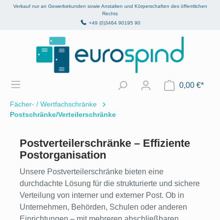
Verkauf nur an Gewerbekunden sowie Anstalten und Körperschaften des öffentlichen
alt springen
Rechts
+49 (0)3464 90195 90
0,00 €*
Fächer- / Wertfachschränke
Postschränke/Verteilerschränke
Postverteilerschränke – Effiziente
Postorganisation
Unsere Postverteilerschränke bieten eine
durchdachte Lösung für die strukturierte und sichere
Verteilung von interner und externer Post. Ob in
Unternehmen, Behörden, Schulen oder anderen
Einrichtungen – mit mehreren abschließbaren