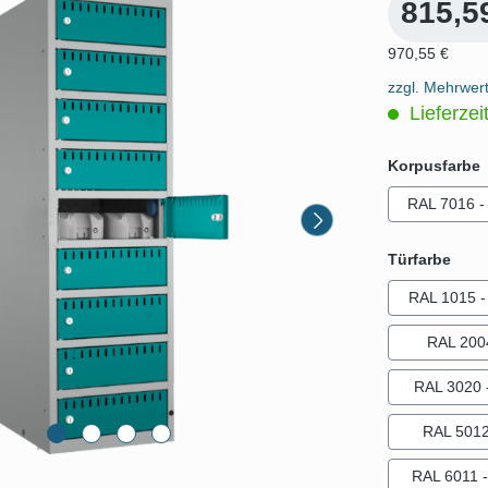
815,5
970,55 €
zzgl. Mehrwer
Lieferzei
Korpusfarbe
RAL 7016 - 
ausw
Türfarbe
RAL 1015 - 
RAL 200
RAL 3020 -
RAL 5012 
RAL 6011 