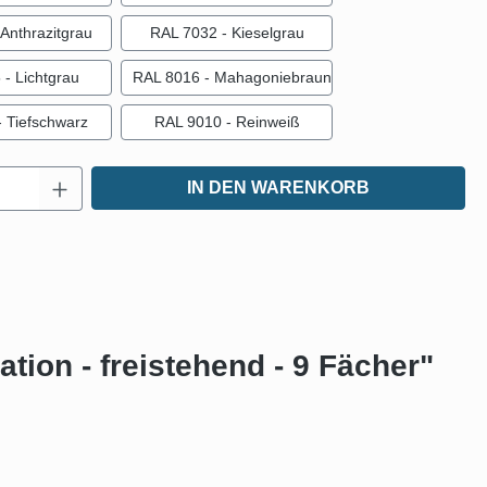
Anthrazitgrau
RAL 7032 - Kieselgrau
- Lichtgrau
RAL 8016 - Mahagoniebraun
 Tiefschwarz
RAL 9010 - Reinweiß
Anzahl: Gib den gewünschten Wert ein oder
IN DEN WARENKORB
ion - freistehend - 9 Fächer"