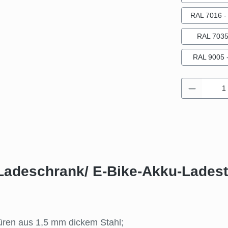
RAL 7016 - 
RAL 7035 
RAL 9005 -
Produkt 
Ladeschrank/ E-Bike-Akku-Ladestat
üren aus 1,5 mm dickem Stahl;