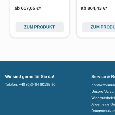
ab
617,05 €*
ab
804,43 €*
ZUM PRODUKT
ZUM PROD
Wir sind gerne für Sie da!
Service & R
Telefon:
+49 (0)3464 90195 90
Kontaktformul
Unsere Versa
Widerrufsbel
Allgemeine G
Datenschutzer