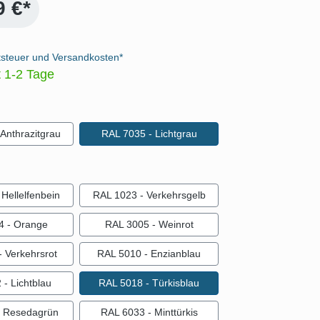
9 €*
tsteuer und Versandkosten*
t 1-2 Tage
auswählen
Anthrazitgrau
RAL 7035 - Lichtgrau
ählen
Hellelfenbein
RAL 1023 - Verkehrsgelb
4 - Orange
RAL 3005 - Weinrot
 Verkehrsrot
RAL 5010 - Enzianblau
- Lichtblau
RAL 5018 - Türkisblau
- Resedagrün
RAL 6033 - Minttürkis