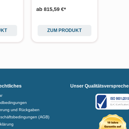
ab
815,59 €*
UKT
ZUM PRODUKT
echtliches
Unser Qualitätsversprech
ar
ndbedingungen
ehrung und Rückgaben
eschäftsbedingungen (AGB)
klärung