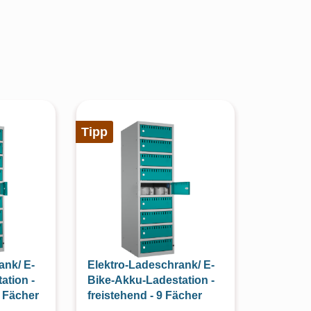
Tipp
ank/ E-
Elektro-Ladeschrank/ E-
ation -
Bike-Akku-Ladestation -
 Fächer
freistehend - 9 Fächer