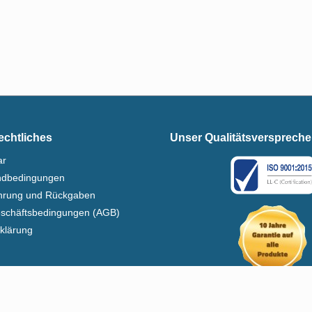
echtliches
Unser Qualitätsversprech
ar
ndbedingungen
ehrung und Rückgaben
eschäftsbedingungen (AGB)
klärung
setzl. Mehrwertsteuer zzgl.
Versandkosten
und ggf. Nachnahmegebühren, wenn nich