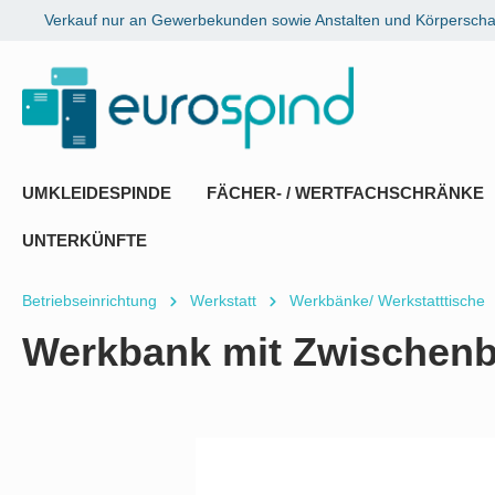
Verkauf nur an Gewerbekunden sowie Anstalten und Körperschaf
springen
Zur Hauptnavigation springen
UMKLEIDESPINDE
FÄCHER- / WERTFACHSCHRÄNKE
UNTERKÜNFTE
Betriebseinrichtung
Werkstatt
Werkbänke/ Werkstatttische
Werkbank mit Zwischenbo
Bildergalerie überspringen