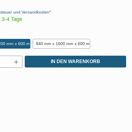
tsteuer und Versandkosten*
t 3-4 Tage
len
200 mm x 600 mm
840 mm x 1600 mm x 600 mm
Anzahl: Gib den gewünschten Wert ein oder
IN DEN WARENKORB