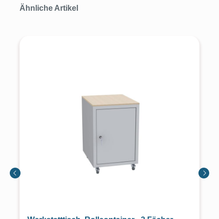
Produktgalerie überspringen
Ähnliche Artikel