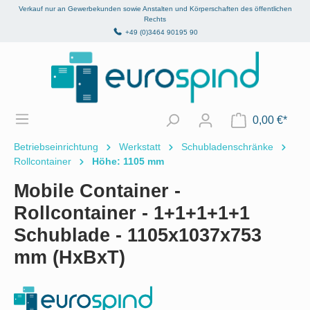
Verkauf nur an Gewerbekunden sowie Anstalten und Körperschaften des öffentlichen
alt springen
Rechts
+49 (0)3464 90195 90
0,00 €*
Betriebseinrichtung
Werkstatt
Schubladenschränke
Rollcontainer
Höhe: 1105 mm
Mobile Container -
Rollcontainer - 1+1+1+1+1
Schublade - 1105x1037x753
mm (HxBxT)