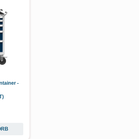
ntainer -
T)
ORB