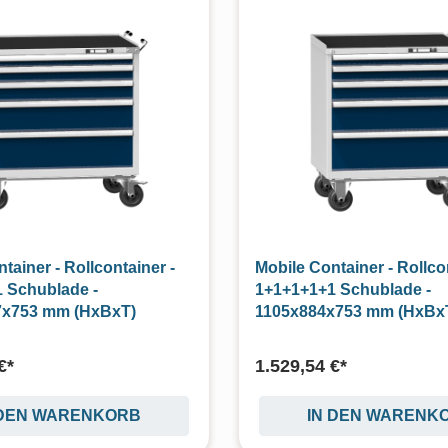
tainer - Rollcontainer -
Mobile Container - Rollco
 Schublade -
1+1+1+1+1 Schublade -
7x753 mm (HxBxT)
1105x884x753 mm (HxBx
€*
1.529,54 €*
 DEN WARENKORB
IN DEN WARENK