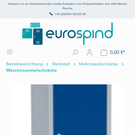
Verkauf nur an Gewerbekunden sowie Anstalten und Körperschaften des öffentlichen
alt springen
Rechts
+49 (0)3464 90195 90
0,00 €*
Betriebseinrichtung
Werkstatt
Mehrzweckschränke
Wäschesammelschränke