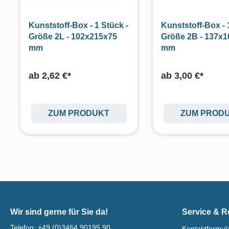
Kunststoff-Box - 1 Stück -
Kunststoff-Box - 
Größe 2L - 102x215x75
Größe 2B - 137x
mm
mm
ab
2,62 €*
ab
3,00 €*
ZUM PRODUKT
ZUM PROD
Wir sind gerne für Sie da!
Service & R
Telefon:
+49 (0)3464 90195 90
Kontaktformul