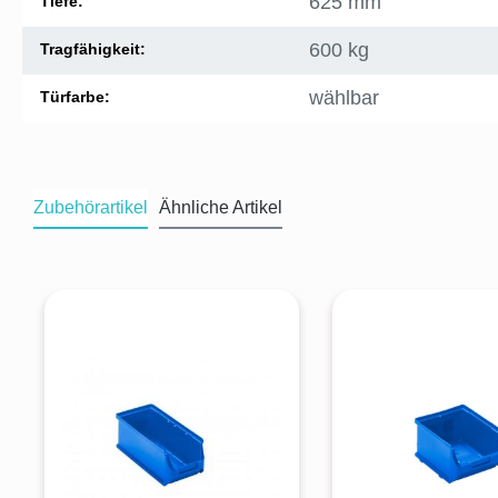
625 mm
Tiefe:
600 kg
Tragfähigkeit:
wählbar
Türfarbe:
Zubehörartikel
Ähnliche Artikel
Produktgalerie überspringen