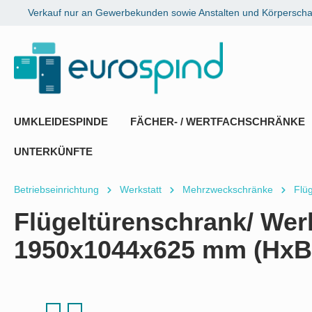
Verkauf nur an Gewerbekunden sowie Anstalten und Körperschaf
springen
Zur Hauptnavigation springen
UMKLEIDESPINDE
FÄCHER- / WERTFACHSCHRÄNKE
UNTERKÜNFTE
Betriebseinrichtung
Werkstatt
Mehrzweckschränke
Flü
Flügeltürenschrank/ Wer
1950x1044x625 mm (HxB
Bildergalerie überspringen