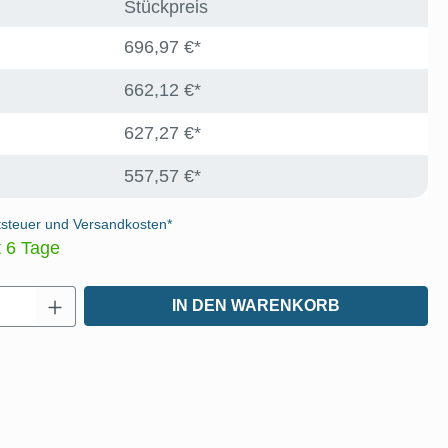
Stückpreis
696,97 €*
662,12 €*
627,27 €*
557,57 €*
tsteuer und Versandkosten*
t 6 Tage
Anzahl: Gib den gewünschten Wert ein oder
IN DEN WARENKORB