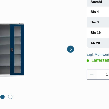
Anzahl
Bis
4
Bis
9
Bis
19
Ab
20
zzgl. Mehrwer
Lieferzei
Produkt 