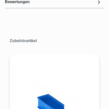
Bewertungen
Produktgalerie überspringen
Zubehörartikel