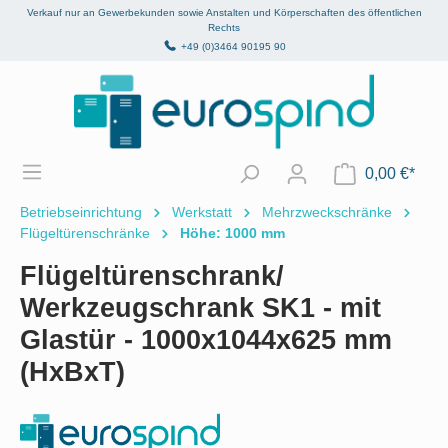
Verkauf nur an Gewerbekunden sowie Anstalten und Körperschaften des öffentlichen
alt springen
Rechts
+49 (0)3464 90195 90
0,00 €*
Betriebseinrichtung
Werkstatt
Mehrzweckschränke
Flügeltürenschränke
Höhe: 1000 mm
Flügeltürenschrank/
Werkzeugschrank SK1 - mit
Glastür - 1000x1044x625 mm
(HxBxT)