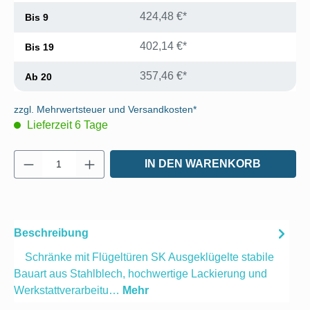
424,48 €*
Bis
9
402,14 €*
Bis
19
357,46 €*
Ab
20
zzgl. Mehrwertsteuer und Versandkosten*
Lieferzeit 6 Tage
Produkt Anzahl: Gib den gewünschten Wert e
IN DEN WARENKORB
Beschreibung
Schränke mit Flügeltüren SK Ausgeklügelte stabile
Bauart aus Stahlblech, hochwertige Lackierung und
Werkstattverarbeitu…
Mehr