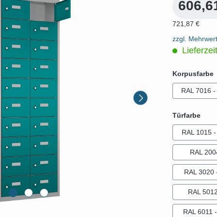
606,6
721,87 €
zzgl. Mehrwer
Lieferzei
Korpusfarbe
RAL 7016 - 
ausw
Türfarbe
RAL 1015 - 
RAL 200
RAL 3020 -
RAL 5012 
RAL 6011 