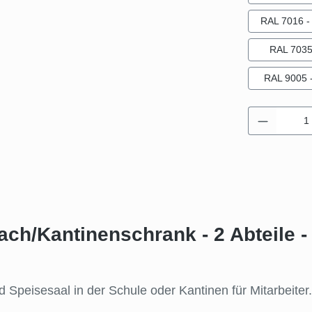
RAL 7016 - 
RAL 7035 
RAL 9005 -
Produkt 
ch/Kantinenschrank - 2 Abteile - 
peisesaal in der Schule oder Kantinen für Mitarbeiter.