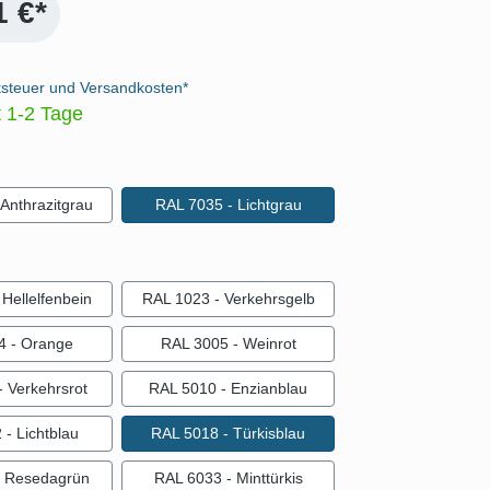
1 €*
tsteuer und Versandkosten*
t 1-2 Tage
auswählen
Anthrazitgrau
RAL 7035 - Lichtgrau
ählen
Hellelfenbein
RAL 1023 - Verkehrsgelb
4 - Orange
RAL 3005 - Weinrot
 Verkehrsrot
RAL 5010 - Enzianblau
- Lichtblau
RAL 5018 - Türkisblau
- Resedagrün
RAL 6033 - Minttürkis