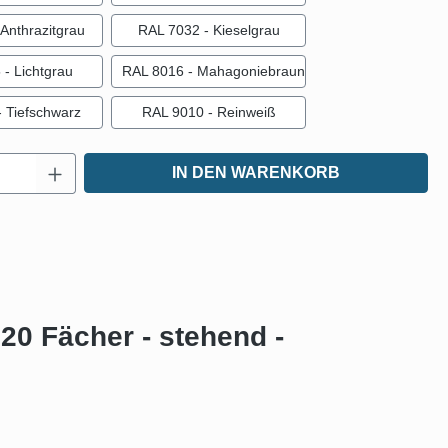
Anthrazitgrau
RAL 7032 - Kieselgrau
- Lichtgrau
RAL 8016 - Mahagoniebraun
 Tiefschwarz
RAL 9010 - Reinweiß
Anzahl: Gib den gewünschten Wert ein oder
IN DEN WARENKORB
20 Fächer - stehend -