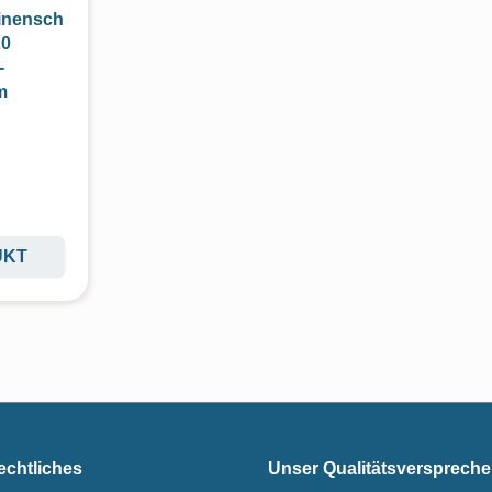
inensch
20
-
m
UKT
echtliches
Unser Qualitätsversprech