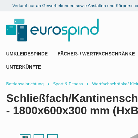
Verkauf nur an Gewerbekunden sowie Anstalten und Körperschaf
springen
Zur Hauptnavigation springen
UMKLEIDESPINDE
FÄCHER- / WERTFACHSCHRÄNKE
UNTERKÜNFTE
Betriebseinrichtung
Sport & Fitness
Wertfachschränke/ Kle
Schließfach/Kantinenschr
- 1800x600x300 mm (HxB
Bildergalerie überspringen