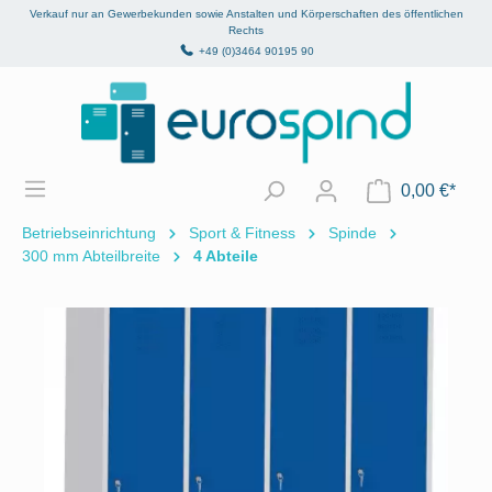
Verkauf nur an Gewerbekunden sowie Anstalten und Körperschaften des öffentlichen
alt springen
Rechts
+49 (0)3464 90195 90
0,00 €*
Betriebseinrichtung
Sport & Fitness
Spinde
300 mm Abteilbreite
4 Abteile