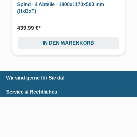
Spind - 4 Abteile - 1800x1170x500 mm
(HxBxT)
439,99 €*
IN DEN WARENKORB
Wir sind gerne für Sie da!
Service & Rechtliches
Unser Qualitätsversprechen
Zahlungsmöglichkeiten
*Alle Preise exkl. gesetzl. Mehrwertsteuer zzgl.
Versandkosten
und ggf.