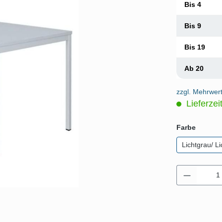
Bis
4
Bis
9
Bis
19
Ab
20
zzgl. Mehrwer
Lieferzei
auswäh
Farbe
Lichtgrau/ L
Produkt 