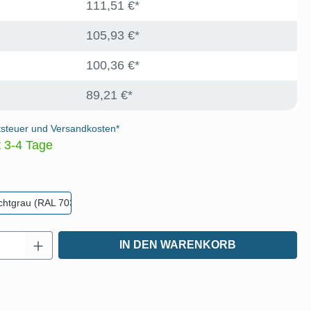
111,51 €*
105,93 €*
100,36 €*
89,21 €*
tsteuer und Versandkosten*
t 3-4 Tage
len
ichtgrau (RAL 7035)
Anzahl: Gib den gewünschten Wert ein oder
IN DEN WARENKORB