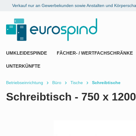
Verkauf nur an Gewerbekunden sowie Anstalten und Körperschaf
springen
Zur Hauptnavigation springen
UMKLEIDESPINDE
FÄCHER- / WERTFACHSCHRÄNKE
UNTERKÜNFTE
Betriebseinrichtung
Büro
Tische
Schreibtische
Schreibtisch - 750 x 12
Bildergalerie überspringen