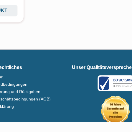
UKT
echtliches
Unser Qualitätsversprech
ar
ndbedingungen
ehrung und Rückgaben
eschäftsbedingungen (AGB)
klärung