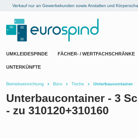
Verkauf nur an Gewerbekunden sowie Anstalten und Körperschaf
springen
Zur Hauptnavigation springen
UMKLEIDESPINDE
FÄCHER- / WERTFACHSCHRÄNKE
UNTERKÜNFTE
Betriebseinrichtung
Büro
Tische
Unterbaucontainer
Unterbaucontainer - 3 S
- zu 310120+310160
Bildergalerie überspringen