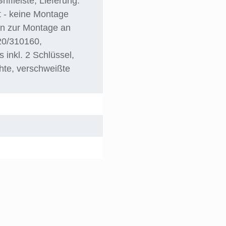
Griffleiste
, Lieferung:
 - keine Montage
en zur Montage an
20/310160
,
s inkl. 2 Schlüssel
,
chte, verschweißte