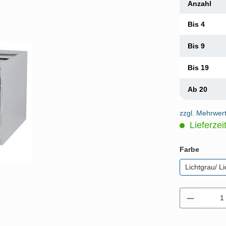
Anzahl
Bis
4
Bis
9
Bis
19
Ab
20
zzgl. Mehrwer
Lieferzei
auswäh
Farbe
Lichtgrau/ L
Produkt 