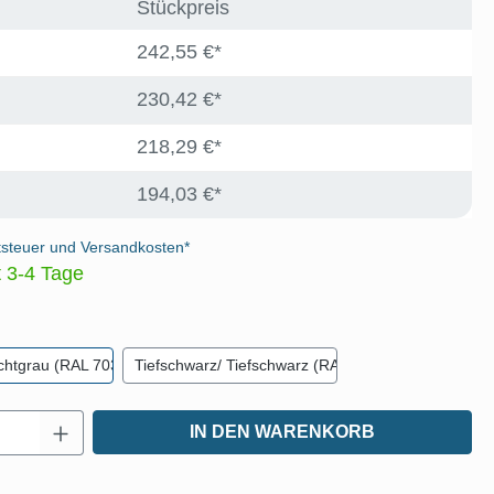
Stückpreis
242,55 €*
230,42 €*
218,29 €*
194,03 €*
tsteuer und Versandkosten*
t 3-4 Tage
len
ichtgrau (RAL 7035)
Tiefschwarz/ Tiefschwarz (RAL 9005)
Anzahl: Gib den gewünschten Wert ein oder
IN DEN WARENKORB