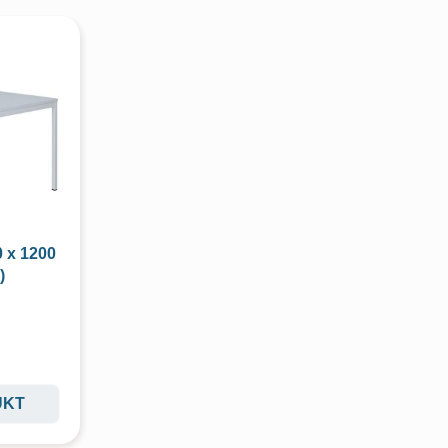
0 x 1200
)
UKT