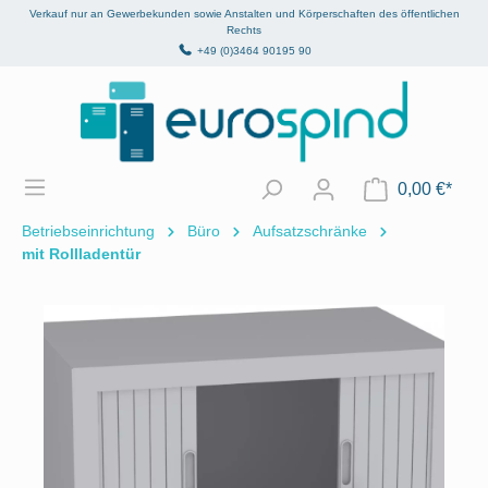
Verkauf nur an Gewerbekunden sowie Anstalten und Körperschaften des öffentlichen
alt springen
Rechts
+49 (0)3464 90195 90
0,00 €*
Betriebseinrichtung
Büro
Aufsatzschränke
mit Rollladentür