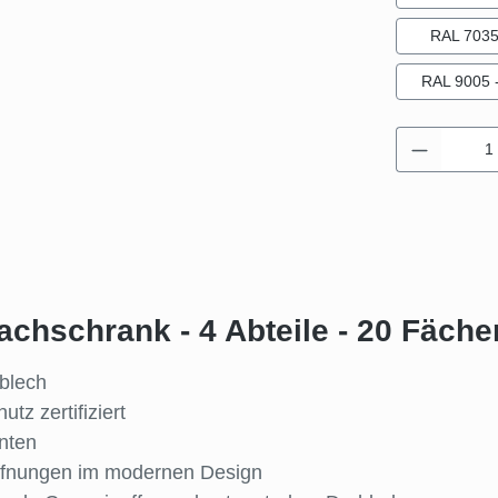
RAL 7035 
RAL 9005 -
Produkt 
chschrank - 4 Abteile - 20 Fäche
lblech
z zertifiziert
nten
söffnungen im modernen Design