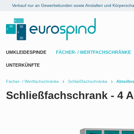
Verkauf nur an Gewerbekunden sowie Anstalten und Körperschaf
springen
Zur Hauptnavigation springen
UMKLEIDESPINDE
FÄCHER- / WERTFACHSCHRÄNKE
UNTERKÜNFTE
Fächer- / Wertfachschränke
Schließfachschränke
Abteilbr
Schließfachschrank - 4 A
Bildergalerie überspringen