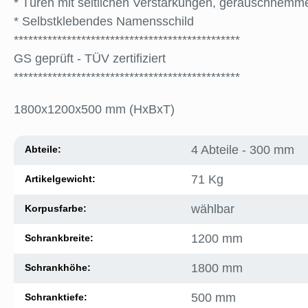
* Türen mit seitlichen Verstärkungen, geräuschhemm
* Selbstklebendes Namensschild
***********************************************
GS geprüft - TÜV zertifiziert
***********************************************
1800x1200x500 mm (HxBxT)
4 Abteile - 300 mm
Abteile:
71 Kg
Artikelgewicht:
wählbar
Korpusfarbe:
1200 mm
Schrankbreite:
1800 mm
Schrankhöhe:
500 mm
Schranktiefe: