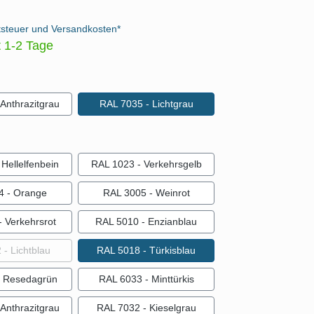
tsteuer und Versandkosten*
t 1-2 Tage
auswählen
Anthrazitgrau
RAL 7035 - Lichtgrau
ählen
Hellelfenbein
RAL 1023 - Verkehrsgelb
4 - Orange
RAL 3005 - Weinrot
 Verkehrsrot
RAL 5010 - Enzianblau
(Diese Option ist zurzeit nicht verfügbar.)
- Lichtblau
RAL 5018 - Türkisblau
- Resedagrün
RAL 6033 - Minttürkis
Anthrazitgrau
RAL 7032 - Kieselgrau