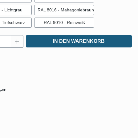
- Lichtgrau
RAL 8016 - Mahagoniebraun
 Tiefschwarz
RAL 9010 - Reinweiß
Anzahl: Gib den gewünschten Wert ein oder
IN DEN WARENKORB
r"