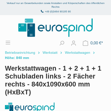
Verkauf nur an Gewerbekunden sowie Anstalten und Körperschaften des öffentlichen
alt springen
Rechts
+49 (0)3464 90195 90
0,00 €*
Betriebseinrichtung
Werkstatt
Werkstattwagen
Höhe: 840 mm
Werkstattwagen - 1 + 2 + 1 + 1
Schubladen links - 2 Fächer
rechts - 840x1090x600 mm
(HxBxT)