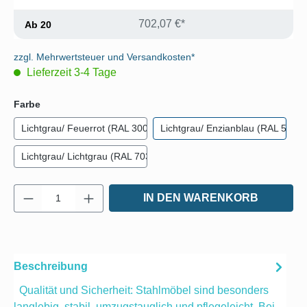
702,07 €*
Ab
20
zzgl. Mehrwertsteuer und Versandkosten*
Lieferzeit 3-4 Tage
auswählen
Farbe
Lichtgrau/ Feuerrot (RAL 3000)
Lichtgrau/ Enzianblau (RAL 5010)
Lichtgrau/ Lichtgrau (RAL 7035)
Produkt Anzahl: Gib den gewünschten Wert e
IN DEN WARENKORB
Beschreibung
Qualität und Sicherheit: Stahlmöbel sind besonders
langlebig, stabil, umzugstauglich und pflegeleicht. Bei