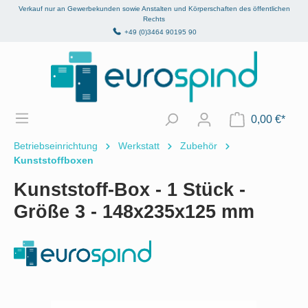
Verkauf nur an Gewerbekunden sowie Anstalten und Körperschaften des öffentlichen
alt springen
Rechts
+49 (0)3464 90195 90
0,00 €*
Betriebseinrichtung
Werkstatt
Zubehör
Kunststoffboxen
Kunststoff-Box - 1 Stück -
Größe 3 - 148x235x125 mm
Bildergalerie überspringen