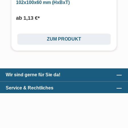
102x100x60 mm (HxBxT)
ab
1,13 €*
ZUM PRODUKT
Wir sind gerne für Sie da!
Service & Rechtliches
Unser Qualitätsversprechen
Zahlungsmöglichkeiten
*Alle Preise exkl. gesetzl. Mehrwertsteuer zzgl.
Versandkosten
und ggf.