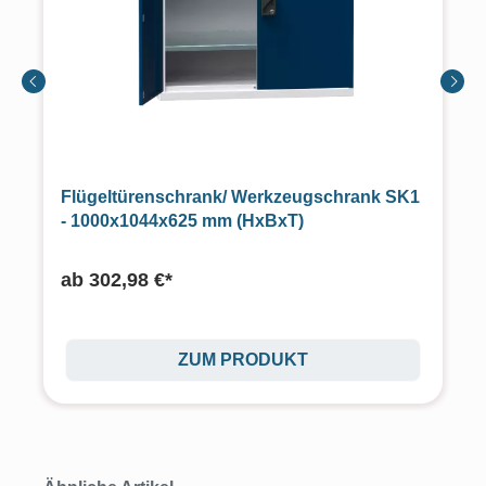
Flügeltürenschrank/ Werkzeugschrank SK1
- 1000x1044x625 mm (HxBxT)
ab
302,98 €*
ZUM PRODUKT
Produktgalerie überspringen