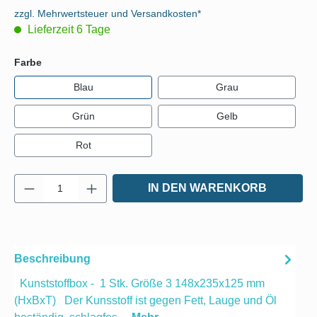
zzgl. Mehrwertsteuer und Versandkosten*
Lieferzeit 6 Tage
auswählen
Farbe
Blau
Grau
Grün
Gelb
Rot
Produkt Anzahl: Gib den gewünschten Wert e
IN DEN WARENKORB
Beschreibung
Kunststoffbox - 1 Stk. Größe 3 148x235x125 mm
(HxBxT) Der Kunsstoff ist gegen Fett, Lauge und Öl