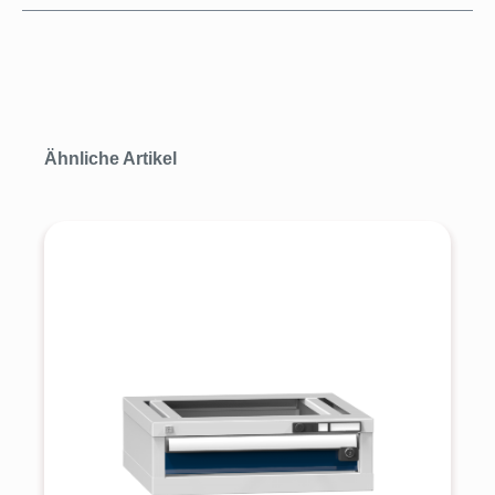
Produktgalerie überspringen
Ähnliche Artikel