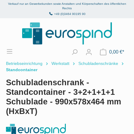
Verkauf nur an Gewerbekunden sowie Anstalten und Körperschaften des öffentlichen
alt springen
Rechts
+49 (0)3464 90195 90
0,00 €*
Betriebseinrichtung
Werkstatt
Schubladenschränke
Standcontainer
Schubladenschrank -
Standcontainer - 3+2+1+1+1
Schublade - 990x578x464 mm
(HxBxT)