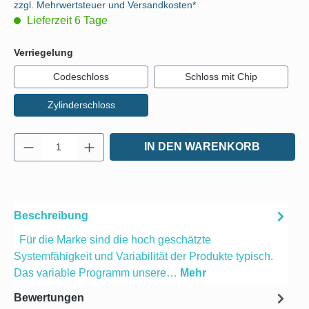
zzgl. Mehrwertsteuer und Versandkosten*
Lieferzeit 6 Tage
auswählen
Verriegelung
Codeschloss
Schloss mit Chip
Zylinderschloss
Produkt Anzahl: Gib den gewünschten Wert e
IN DEN WARENKORB
Beschreibung
Für die Marke sind die hoch geschätzte
Systemfähigkeit und Variabilität der Produkte typisch.
Das variable Programm unsere…
Mehr
Bewertungen