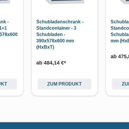
nk -
Schubladenschrank -
Schubla
 1+1
Standcontainer - 3
Standco
x578x600
Schubladen -
Schubla
390x578x600 mm
mm (Hx
(HxBxT)
ab
475,
ab
484,14 €*
UKT
ZUM PRODUKT
ZU