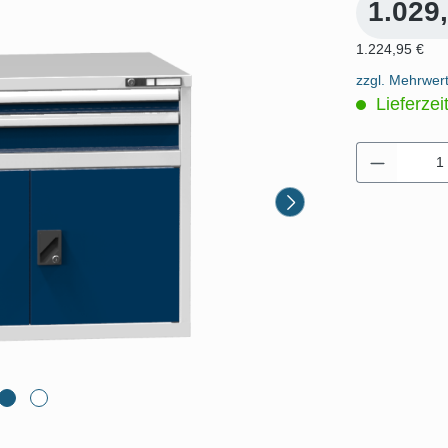
1.029
1.224,95 €
zzgl. Mehrwer
Lieferzei
Produkt 