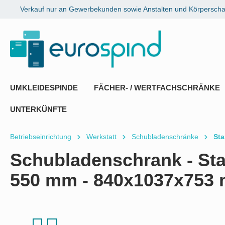
Verkauf nur an Gewerbekunden sowie Anstalten und Körperschaf
springen
Zur Hauptnavigation springen
UMKLEIDESPINDE
FÄCHER- / WERTFACHSCHRÄNKE
UNTERKÜNFTE
Betriebseinrichtung
Werkstatt
Schubladenschränke
Sta
Schubladenschrank - Sta
550 mm - 840x1037x753
Bildergalerie überspringen