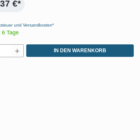
,37 €*
tsteuer und Versandkosten*
t 6 Tage
Anzahl: Gib den gewünschten Wert ein oder
IN DEN WARENKORB