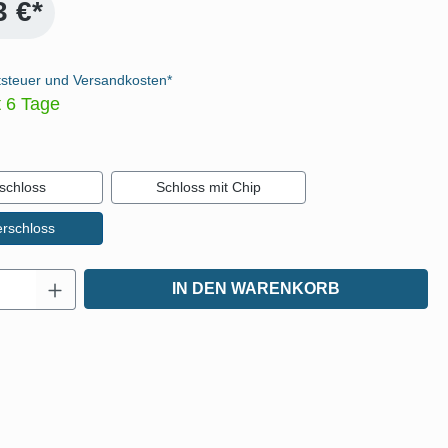
3 €*
tsteuer und Versandkosten*
t 6 Tage
auswählen
schloss
Schloss mit Chip
erschloss
Anzahl: Gib den gewünschten Wert ein oder
IN DEN WARENKORB