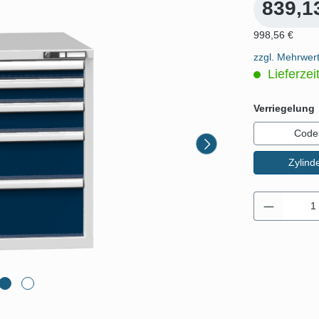
839,1
998,56 €
zzgl. Mehrwer
Lieferzei
Verriegelung
Code
Zylind
Produkt 