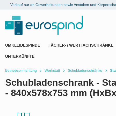
Verkauf nur an Gewerbekunden sowie Anstalten und Körperschaf
springen
Zur Hauptnavigation springen
UMKLEIDESPINDE
FÄCHER- / WERTFACHSCHRÄNKE
UNTERKÜNFTE
Betriebseinrichtung
Werkstatt
Schubladenschränke
Sta
Schubladenschrank - St
- 840x578x753 mm (HxBx
Bildergalerie überspringen