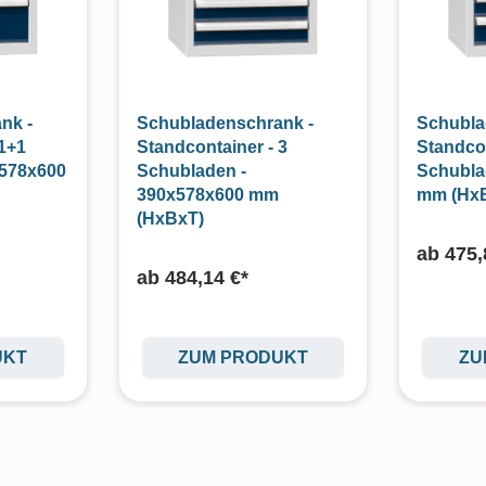
nk -
Schubladenschrank -
Schubla
 1+1
Standcontainer - 3
Standco
x578x600
Schubladen -
Schubla
390x578x600 mm
mm (Hx
(HxBxT)
ab
475,
ab
484,14 €*
UKT
ZUM PRODUKT
ZU