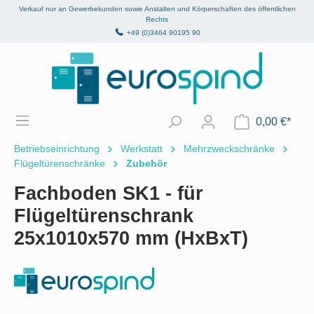
Verkauf nur an Gewerbekunden sowie Anstalten und Körperschaften des öffentlichen
alt springen
Rechts
+49 (0)3464 90195 90
0,00 €*
Betriebseinrichtung
Werkstatt
Mehrzweckschränke
Flügeltürenschränke
Zubehör
Fachboden SK1 - für
Flügeltürenschrank
25x1010x570 mm (HxBxT)