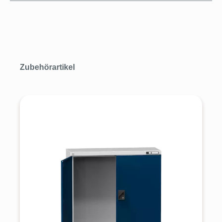
Produktgalerie überspringen
Zubehörartikel