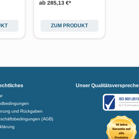
ab
285,13 €*
UKT
ZUM PRODUKT
echtliches
Unser Qualitätsversprech
ar
ndbedingungen
ehrung und Rückgaben
eschäftsbedingungen (AGB)
klärung