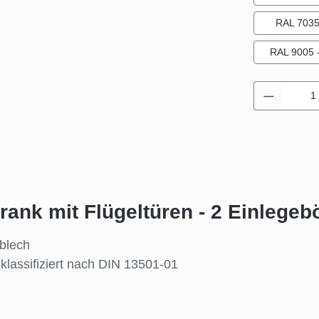
RAL 7035 
RAL 9005 -
Produkt 
ank mit Flügeltüren - 2 Einlegeb
lblech
klassifiziert nach DIN 13501-01