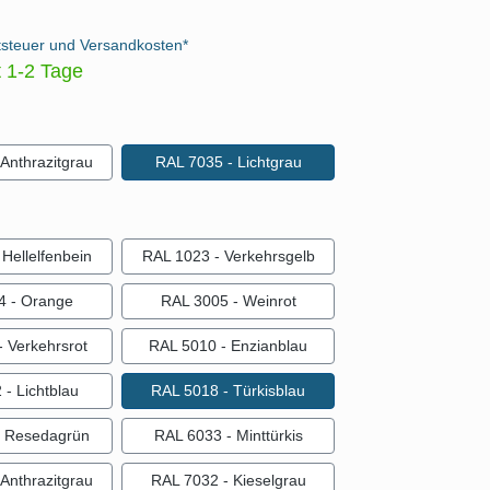
tsteuer und Versandkosten*
t 1-2 Tage
auswählen
Anthrazitgrau
RAL 7035 - Lichtgrau
ählen
Hellelfenbein
RAL 1023 - Verkehrsgelb
4 - Orange
RAL 3005 - Weinrot
 Verkehrsrot
RAL 5010 - Enzianblau
- Lichtblau
RAL 5018 - Türkisblau
- Resedagrün
RAL 6033 - Minttürkis
Anthrazitgrau
RAL 7032 - Kieselgrau