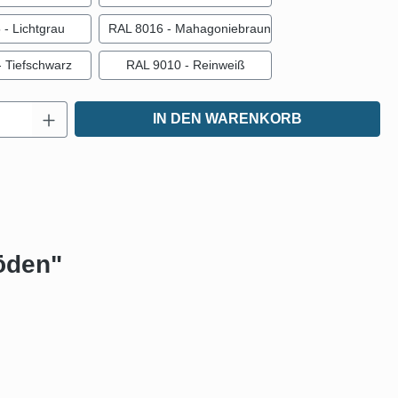
- Lichtgrau
RAL 8016 - Mahagoniebraun
 Tiefschwarz
RAL 9010 - Reinweiß
Anzahl: Gib den gewünschten Wert ein oder
IN DEN WARENKORB
öden"