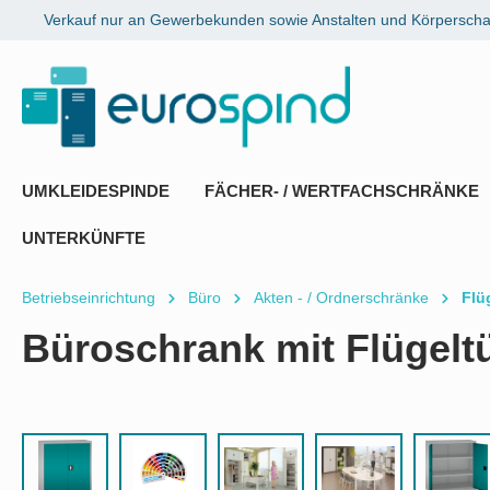
Verkauf nur an Gewerbekunden sowie Anstalten und Körperschaf
springen
Zur Hauptnavigation springen
UMKLEIDESPINDE
FÄCHER- / WERTFACHSCHRÄNKE
UNTERKÜNFTE
Betriebseinrichtung
Büro
Akten - / Ordnerschränke
Flü
Büroschrank mit Flügelt
Bildergalerie überspringen