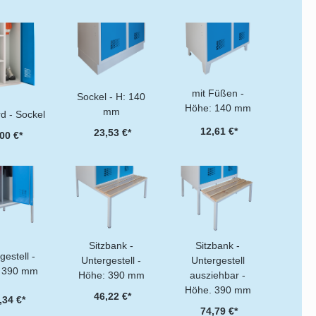
mit Füßen -
Sockel - H: 140
Höhe: 140 mm
mm
d - Sockel
12,61 €*
23,53 €*
00 €*
Sitzbank -
Sitzbank -
gestell -
Untergestell -
Untergestell
 390 mm
Höhe: 390 mm
ausziehbar -
Höhe. 390 mm
46,22 €*
,34 €*
74,79 €*