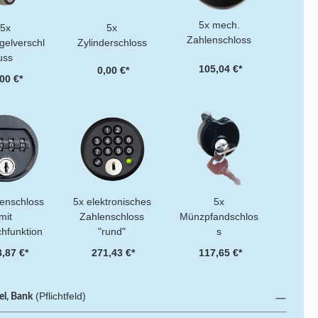
5x mech.
5x
5x
Zahlenschloss
gelverschl
Zylinderschloss
uss
105,04 €*
0,00 €*
00 €*
lenschloss
5x elektronisches
5x
mit
Zahlenschloss
Münzpfandschlos
chfunktion
"rund"
s
,87 €*
271,43 €*
117,65 €*
(Pflichtfeld)
el, Bank