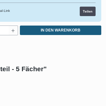
al-Link
Teilen
Anzahl: Gib den gewünschten Wert ein oder
IN DEN WARENKORB
eil - 5 Fächer"