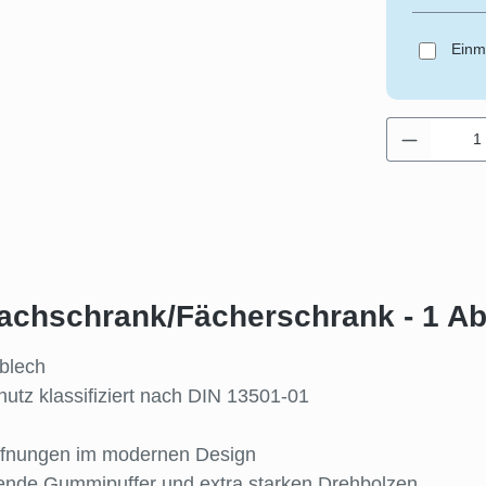
Einm
Produkt 
achschrank/Fächerschrank - 1 Abt
lblech
utz klassifiziert nach DIN 13501-01
söffnungen im modernen Design
ende Gummipuffer und extra starken Drehbolzen