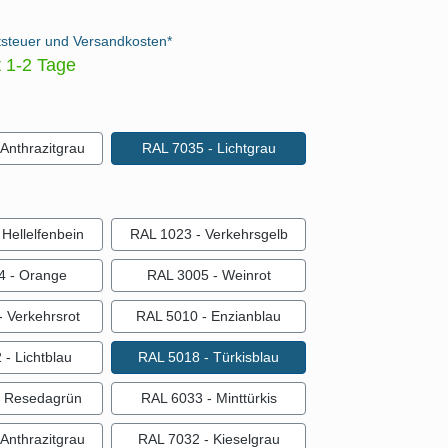
tsteuer und Versandkosten*
t 1-2 Tage
auswählen
Anthrazitgrau
RAL 7035 - Lichtgrau
ählen
Hellelfenbein
RAL 1023 - Verkehrsgelb
4 - Orange
RAL 3005 - Weinrot
 Verkehrsrot
RAL 5010 - Enzianblau
- Lichtblau
RAL 5018 - Türkisblau
- Resedagrün
RAL 6033 - Minttürkis
Anthrazitgrau
RAL 7032 - Kieselgrau