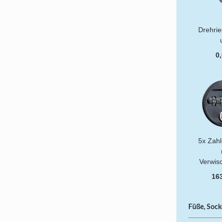
Drehrie
0,
5x Zah
Verwis
163
Füße, Sock