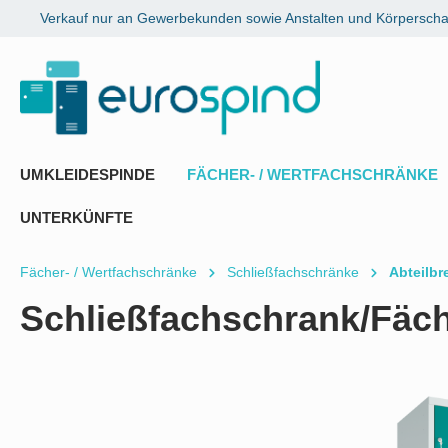
Verkauf nur an Gewerbekunden sowie Anstalten und Körperschaf
springen
Zur Hauptnavigation springen
UMKLEIDESPINDE
FÄCHER- / WERTFACHSCHRÄNKE
UNTERKÜNFTE
Fächer- / Wertfachschränke
Schließfachschränke
Abteilbr
Schließfachschrank/Fäche
Bildergalerie überspringen