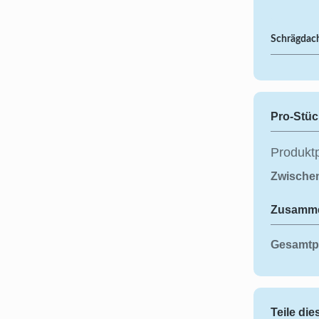
Schrägdac
Pro-Stüc
Produktp
Zwisch
Zusamm
Gesamtp
Teile di