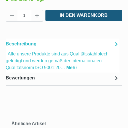
Produkt Anzahl: Gib den gewünschten Wert e
IN DEN WARENKORB
Beschreibung
Alle unsere Produkte sind aus Qualitätsstahlblech
gefertigt und werden gemäß der internationalen
Qualitätsnorm ISO 9001:20…
Mehr
Bewertungen
Produktgalerie überspringen
Ähnliche Artikel