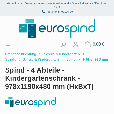
Verkauf nur an Gewerbekunden sowie Anstalten und Körperschaften des öffentlichen
alt springen
Rechts
+49 (0)3464 90195 90
0,00 €*
Betriebseinrichtung
Schule & Kindergarten
Spinde für Schule & Kindergarten
Spind
Höhe: 978 mm
Spind - 4 Abteile -
Kindergartenschrank -
978x1190x480 mm (HxBxT)