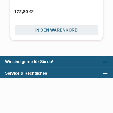
172,80 €*
IN DEN WARENKORB
Wir sind gerne für Sie da!
Service & Rechtliches
Unser Qualitätsversprechen
Zahlungsmöglichkeiten
*Alle Preise exkl. gesetzl. Mehrwertsteuer zzgl.
Versandkosten
und ggf.
Nachnahmegebühren, wenn nicht anders angegeben.