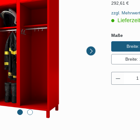
292,61 €
zzgl. Mehrwer
Lieferzei
auswäh
Maße
Breite
Breite
Produkt 