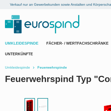
Verkauf nur an Gewerbekunden sowie Anstalten und Körperschaf
springen
Zur Hauptnavigation springen
UMKLEIDESPINDE
FÄCHER- / WERTFACHSCHRÄNKE
UNTERKÜNFTE
Umkleidespinde
Feuerwehrspinde
Feuerwehrspind Typ "Com
Bildergalerie überspringen