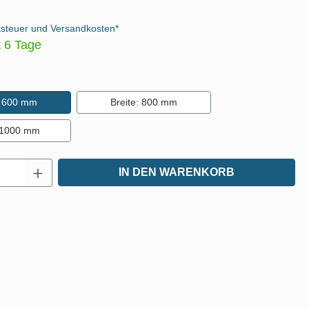
tsteuer und Versandkosten*
t 6 Tage
len
: 600 mm
Breite: 800 mm
: 1000 mm
Anzahl: Gib den gewünschten Wert ein oder
IN DEN WARENKORB