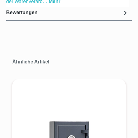
der Warenverarb…
Mehr
Bewertungen
Produktgalerie überspringen
Ähnliche Artikel