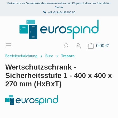
Verkauf nur an Gewerbekunden sowie Anstalten und Körperschaften des öffentlichen
alt springen
Rechts
+49 (0)3464 90195 90
0,00 €*
Betriebseinrichtung
Büro
Tresore
Wertschutzschrank -
Sicherheitsstufe 1 - 400 x 400 x
270 mm (HxBxT)