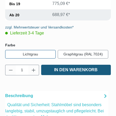
775,09 €*
Bis
19
688,97 €*
Ab
20
zzgl. Mehrwertsteuer und Versandkosten*
Lieferzeit 3-4 Tage
auswählen
Farbe
Lichtgrau
Graphitgrau (RAL 7024)
Produkt Anzahl: Gib den gewünschten Wert e
IN DEN WARENKORB
Beschreibung
Qualität und Sicherheit: Stahlmöbel sind besonders
langlebig, stabil, umzugstauglich und pflegeleicht. Bei