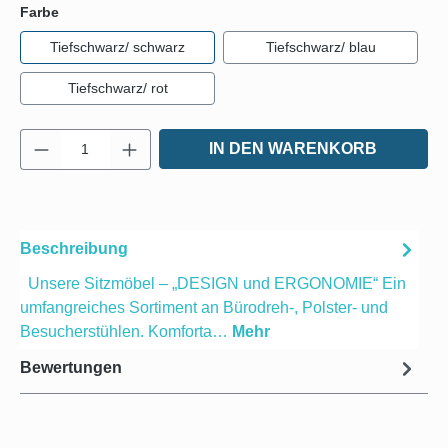
auswählen
Farbe
Tiefschwarz/ schwarz
Tiefschwarz/ blau
Tiefschwarz/ rot
Produkt Anzahl: Gib den gewünschten Wert e
IN DEN WARENKORB
Beschreibung
Unsere Sitzmöbel – „DESIGN und ERGONOMIE“ Ein
umfangreiches Sortiment an Bürodreh-, Polster- und
Besucherstühlen. Komforta…
Mehr
Bewertungen