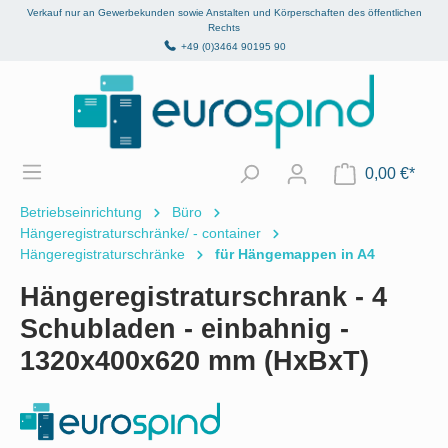
Verkauf nur an Gewerbekunden sowie Anstalten und Körperschaften des öffentlichen
alt springen
Rechts
+49 (0)3464 90195 90
0,00 €*
Betriebseinrichtung
Büro
Hängeregistraturschränke/ - container
Hängeregistraturschränke
für Hängemappen in A4
Hängeregistraturschrank - 4
Schubladen - einbahnig -
1320x400x620 mm (HxBxT)