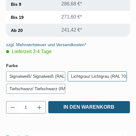
286,68 €*
Bis
9
271,60 €*
Bis
19
241,42 €*
Ab
20
zzgl. Mehrwertsteuer und Versandkosten*
Lieferzeit 3-4 Tage
auswählen
Farbe
Signalweiß/ Signalweiß (RAL 9003)
Lichtgrau/ Lichtgrau (RAL 7035)
Tiefschwarz/ Tiefschwarz (RAL 9005)
Produkt Anzahl: Gib den gewünschten Wert e
IN DEN WARENKORB