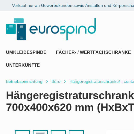
Verkauf nur an Gewerbekunden sowie Anstalten und Körperschaf
springen
Zur Hauptnavigation springen
UMKLEIDESPINDE
FÄCHER- / WERTFACHSCHRÄNKE
UNTERKÜNFTE
Betriebseinrichtung
Büro
Hängeregistraturschränke/ - conta
Hängeregistraturschrank 
700x400x620 mm (HxBxT
Bildergalerie überspringen