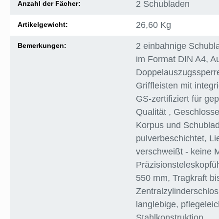
2 Schubladen
Anzahl der Fächer:
26,60 Kg
Artikelgewicht:
2 einbahnige Schub
Bemerkungen:
im Format DIN A4
, A
Doppelauszugssperr
Griffleisten mit integ
GS-zertifiziert für ge
Qualität
, Geschloss
Korpus und Schubladen
pulverbeschichtet
, L
verschweißt - keine 
Präzisionsteleskopfü
550 mm
, Tragkraft b
Zentralzylinderschlos
langlebige, pflegelei
Stahlkonstruktion