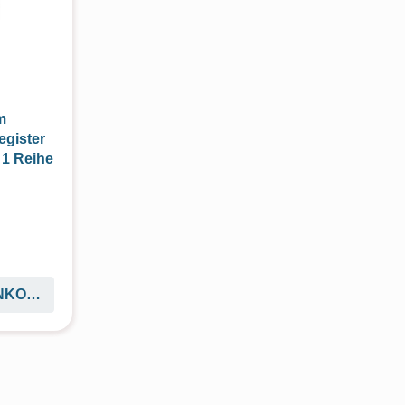
m
egister
 1 Reihe
ENKORB