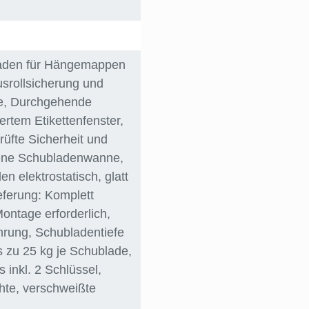
laden für Hängemappen
usrollsicherung und
e
, Durchgehende
riertem Etikettenfenster
,
prüfte Sicherheit und
ene Schubladenwanne
,
 elektrostatisch, glatt
ieferung: Komplett
Montage erforderlich
,
hrung
, Schubladentiefe
is zu 25 kg je Schublade
,
s inkl. 2 Schlüssel
,
chte, verschweißte