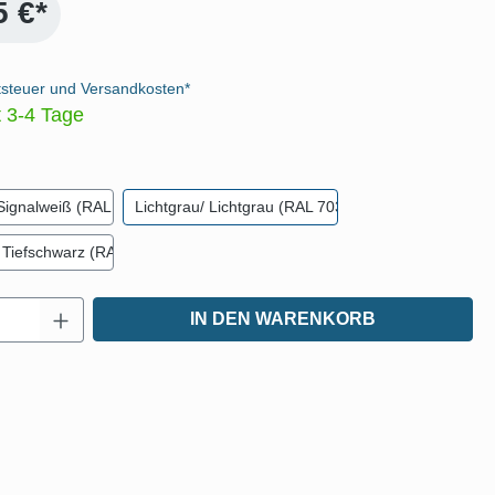
5 €*
tsteuer und Versandkosten*
t 3-4 Tage
len
Signalweiß (RAL 9003)
Lichtgrau/ Lichtgrau (RAL 7035)
 Tiefschwarz (RAL 9005)
Anzahl: Gib den gewünschten Wert ein oder
IN DEN WARENKORB