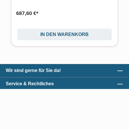
687,60 €*
IN DEN WARENKORB
Wir sind gerne für Sie da!
Service & Rechtliches
Unser Qualitätsversprechen
Zahlungsmöglichkeiten
*Alle Preise exkl. gesetzl. Mehrwertsteuer zzgl.
Versandkosten
und ggf.
Nachnahmegebühren, wenn nicht anders angegeben.