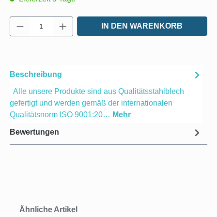
Produkt Anzahl: Gib den gewünschten Wert e
IN DEN WARENKORB
Beschreibung
Alle unsere Produkte sind aus Qualitätsstahlblech
gefertigt und werden gemäß der internationalen
Qualitätsnorm ISO 9001:20…
Mehr
Bewertungen
Produktgalerie überspringen
Ähnliche Artikel