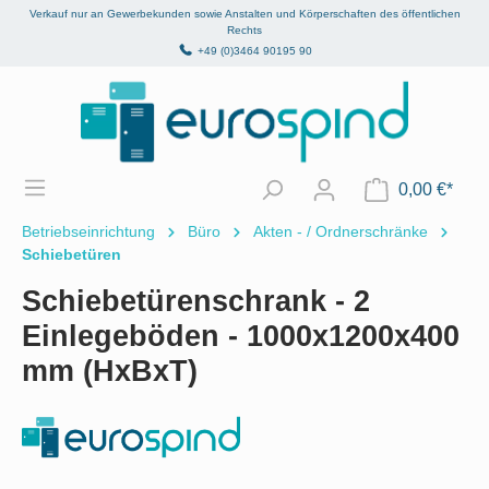
Verkauf nur an Gewerbekunden sowie Anstalten und Körperschaften des öffentlichen
alt springen
Rechts
+49 (0)3464 90195 90
0,00 €*
Betriebseinrichtung
Büro
Akten - / Ordnerschränke
Schiebetüren
Schiebetürenschrank - 2
Einlegeböden - 1000x1200x400
mm (HxBxT)