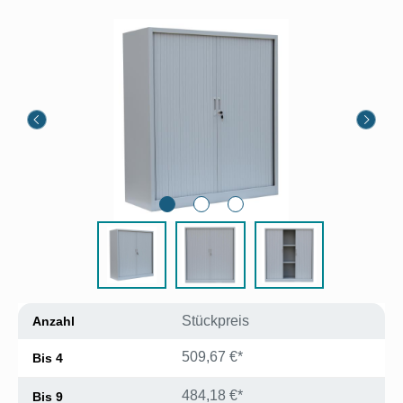
Bildergalerie überspringen
Stückpreis
Anzahl
509,67 €*
Bis
4
484,18 €*
Bis
9