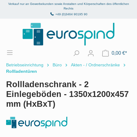
Verkauf nur an Gewerbekunden sowie Anstalten und Körperschaften des öffentlichen
alt springen
Rechts
+49 (0)3464 90195 90
0,00 €*
Betriebseinrichtung
Büro
Akten - / Ordnerschränke
Rollladentüren
Rollladenschrank - 2
Einlegeböden - 1350x1200x457
mm (HxBxT)