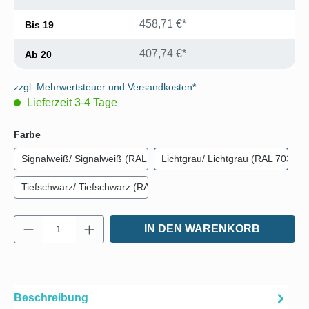
458,71 €*
Bis
19
407,74 €*
Ab
20
zzgl. Mehrwertsteuer und Versandkosten*
Lieferzeit 3-4 Tage
auswählen
Farbe
Signalweiß/ Signalweiß (RAL 9003)
Lichtgrau/ Lichtgrau (RAL 7035)
Tiefschwarz/ Tiefschwarz (RAL 9005)
Produkt Anzahl: Gib den gewünschten Wert e
IN DEN WARENKORB
Beschreibung