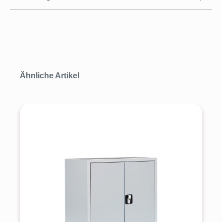
Produktgalerie überspringen
Ähnliche Artikel