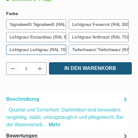
auswählen
Farbe
Signalweiß/ Signalweiß (RAL 9003)
Lichtgrau/ Feuerrot (RAL 3000)
Lichtgrau/ Enzianblau (RAL 5010)
Lichtgrau/ Anthrazit (RAL 7016)
Lichtgrau/ Lichtgrau (RAL 7035)
Tiefschwarz/ Tiefschwarz (RAL 90
Produkt Anzahl: Gib den gewünschten Wert e
IN DEN WARENKORB
Beschreibung
Qualität und Sicherheit: Stahlmöbel sind besonders
langlebig, stabil, umzugstauglich und pflegeleicht. Bei
der Warenverarb…
Mehr
Bewertungen