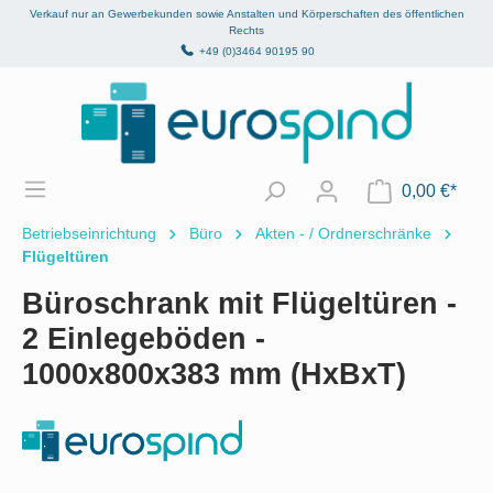
Verkauf nur an Gewerbekunden sowie Anstalten und Körperschaften des öffentlichen
alt springen
Rechts
+49 (0)3464 90195 90
0,00 €*
Betriebseinrichtung
Büro
Akten - / Ordnerschränke
Flügeltüren
Büroschrank mit Flügeltüren -
2 Einlegeböden -
1000x800x383 mm (HxBxT)