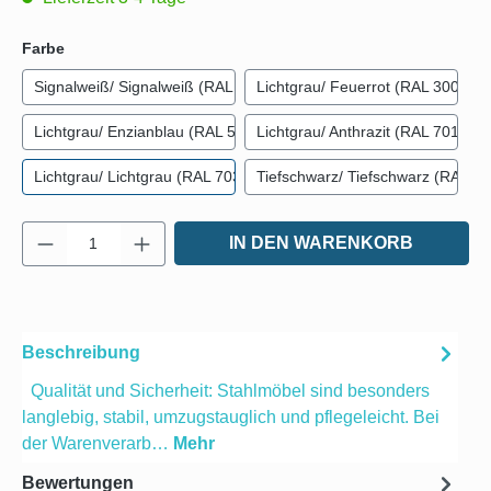
auswählen
Farbe
Signalweiß/ Signalweiß (RAL 9003)
Lichtgrau/ Feuerrot (RAL 3000)
Lichtgrau/ Enzianblau (RAL 5010)
Lichtgrau/ Anthrazit (RAL 7016)
Lichtgrau/ Lichtgrau (RAL 7035)
Tiefschwarz/ Tiefschwarz (RAL 90
Produkt Anzahl: Gib den gewünschten Wert e
IN DEN WARENKORB
Beschreibung
Qualität und Sicherheit: Stahlmöbel sind besonders
langlebig, stabil, umzugstauglich und pflegeleicht. Bei
der Warenverarb…
Mehr
Bewertungen