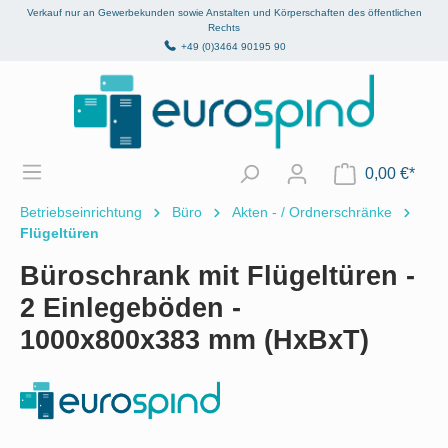
Verkauf nur an Gewerbekunden sowie Anstalten und Körperschaften des öffentlichen
alt springen
Rechts
+49 (0)3464 90195 90
0,00 €*
Betriebseinrichtung
Büro
Akten - / Ordnerschränke
Flügeltüren
Büroschrank mit Flügeltüren -
2 Einlegeböden -
1000x800x383 mm (HxBxT)