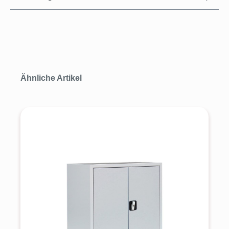
Produktgalerie überspringen
Ähnliche Artikel