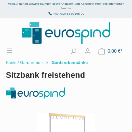
Verkauf nur an Gewerbekunden sowie Anstalten und Körperschaften des öffentlichen
alt springen
Rechts
+49 (0)3464 90195 90
0,00 €*
Bänke/ Garderoben
Garderobenbänke
Sitzbank freistehend
Bildergalerie überspringen