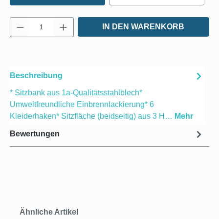
Produkt Anzahl: Gib den gewünschten Wert e
IN DEN WARENKORB
Beschreibung
* Sitzbank aus 1a-Qualitätsstahlblech*
Umweltfreundliche Einbrennlackierung* 6
Kleiderhaken* Sitzfläche (beidseitig) aus 3 H…
Mehr
Bewertungen
Produktgalerie überspringen
Ähnliche Artikel